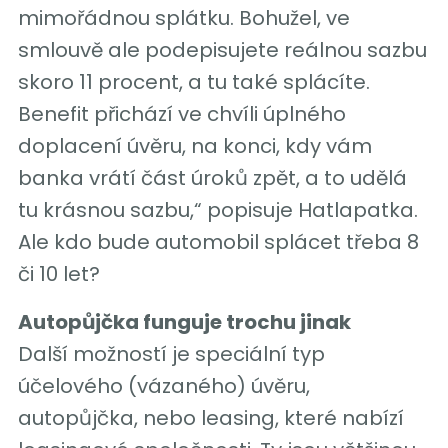
mimořádnou splátku. Bohužel, ve
smlouvě ale podepisujete reálnou sazbu
skoro 11 procent, a tu také splácíte.
Benefit přichází ve chvíli úplného
doplacení úvěru, na konci, kdy vám
banka vrátí část úroků zpět, a to udělá
tu krásnou sazbu,“ popisuje Hatlapatka.
Ale kdo bude automobil splácet třeba 8
či 10 let?
Autopůjčka funguje trochu jinak
Další možností je speciální typ
účelového (vázaného) úvěru,
autopůjčka, nebo leasing, které nabízí