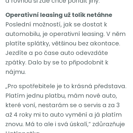
a rovnou si zde chce pořídit jiný.
Operativní leasing už tolik netáhne
Poslední možností, jak se dostat k
automobilu, je operativní leasing. V něm
platíte splátky, většinou bez akontace.
Jezdíte a po čase auto odevzdáte
zpátky. Dalo by se to připodobnit k
nájmu.
„Pro spotřebitele je to krásná představa.
Platím jednu platbu, mám nové auto,
které voní, nestarám se o servis a za 3
až 4 roky mi to auto vymění a já platím
znovu. Má to ale i svá úskalí,“ zdůrazňuje