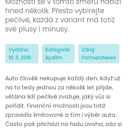
Možností se v tomto směru nabízí
hned několik. Přesto vybírejte
pečlivě, každá z variant má totiž
své plusy i minusy.
Vydáno:
Kategorie:
Zdroj:
18. 11. 2019
Bydlím
PartnersNews
Auto člověk nekupuje každý den. Když už
na to tedy jednou za několik let přijde,
většina lidí pečlivě zvažuje, jaký vůz si
pořídit. Finanční možnosti jsou totiž
zpravidla limitované a tím i výběr auta.
Často pak přichází na řadu úvaha, zda si