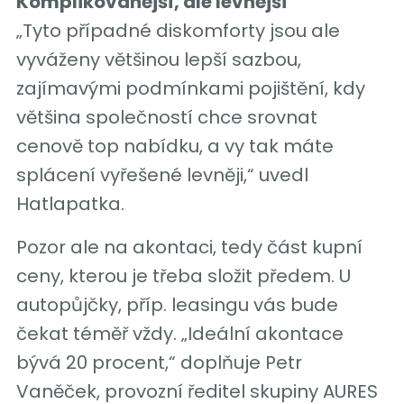
Komplikovanější, ale levnější
„Tyto případné diskomforty jsou ale
vyváženy většinou lepší sazbou,
zajímavými podmínkami pojištění, kdy
většina společností chce srovnat
cenově top nabídku, a vy tak máte
splácení vyřešené levněji,“ uvedl
Hatlapatka.
Pozor ale na akontaci, tedy část kupní
ceny, kterou je třeba složit předem. U
autopůjčky, příp. leasingu vás bude
čekat téměř vždy. „Ideální akontace
bývá 20 procent,“ doplňuje Petr
Vaněček, provozní ředitel skupiny AURES