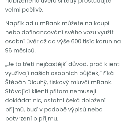
nabízeného úvěru si tedy prostudujte
velmi pečlivě.
Například u mBank můžete na koupi
nebo dofinancování svého vozu využít
osobní úvěr až do výše 600 tisíc korun na
96 měsíců.
„Je to třetí nejčastější důvod, proč klienti
využívají našich osobních půjček,“ říká
Štěpán Dlouhý, tiskový mluvčí mBank.
Stávající klienti přitom nemusejí
dokládat nic, ostatní čeká doložení
příjmů, buď v podobě výpisů nebo
potvrzení o příjmu.