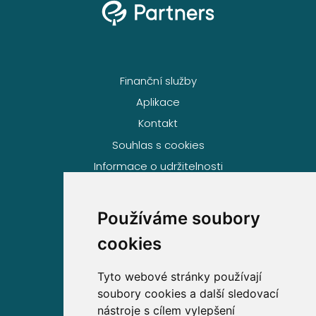
Finanční služby
Aplikace
Kontakt
Souhlas s cookies
Informace o udržitelnosti
Používáme soubory
Volejte zdarma na
cookies
800 63 63 63
Tyto webové stránky používají
soubory cookies a další sledovací
Sídlo společnosti
nástroje s cílem vylepšení