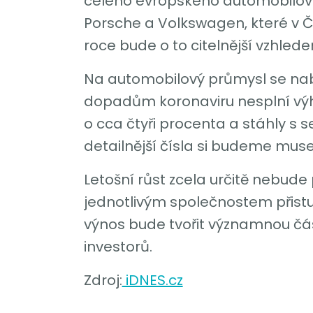
celého evropského automobilovéh
Porsche a Volkswagen, které v Čí
roce bude o to citelnější vzhled
Na automobilový průmysl se nabal
dopadům koronaviru nesplní výhl
o cca čtyři procenta a stáhly s s
detailnější čísla si budeme muse
Letošní růst zcela určitě nebude
jednotlivým společnostem přistu
výnos bude tvořit významnou čá
investorů.
Zdroj:
iDNES.cz