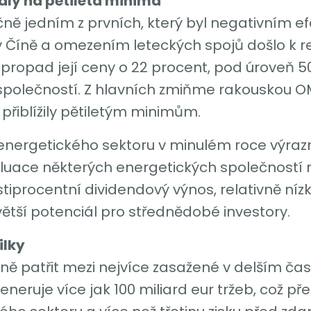
aly na pětiletá minima
čně jedním z prvních, který byl negativním e
v Číně a omezením leteckých spojů došlo k r
propad její ceny o 22 procent, pod úroveň 50 
 společností. Z hlavních zmiňme rakouskou O
 přiblížily pětiletým minimům.
energetického sektoru v minulém roce výraz
luace některých energetických společností na
iprocentní dividendový výnos, relativně nízk
větší potenciál pro střednědobé investory.
ilky
ě patřit mezi nejvíce zasažené v delším ča
ruje více jak 100 miliard eur tržeb, což př