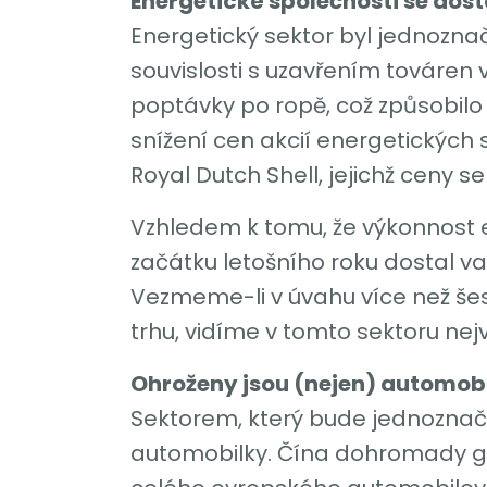
Energetické společnosti se dost
Energetický sektor byl jednozna
souvislosti s uzavřením továren 
poptávky po ropě, což způsobilo 
snížení cen akcií energetických
Royal Dutch Shell, jejichž ceny se
Vzhledem k tomu, že výkonnost 
začátku letošního roku dostal va
Vezmeme-li v úvahu více než šest
trhu, vidíme v tomto sektoru nej
Ohroženy jsou (nejen) automob
Sektorem, který bude jednoznačn
automobilky. Čína dohromady gene