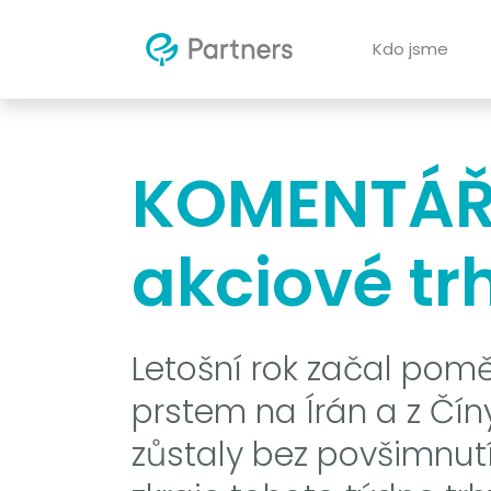
Kdo jsme
KOMENTÁŘ: 
akciové tr
Letošní rok začal pomě
prstem na Írán a z Číny
zůstaly bez povšimnut