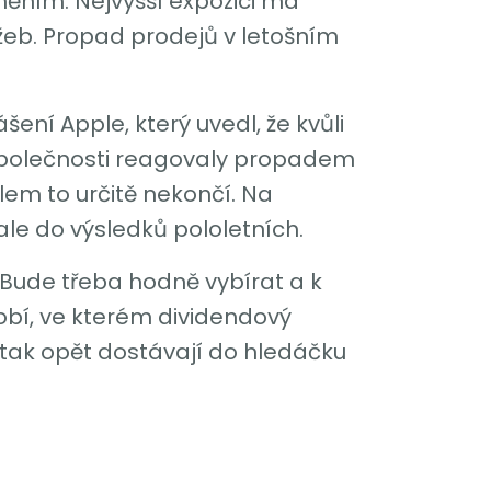
něním. Nejvyšší expozici má
ržeb. Propad prodejů v letošním
ení Apple, který uvedl, že kvůli
 společnosti reagovaly propadem
lem to určitě nekončí. Na
ale do výsledků pololetních.
. Bude třeba hodně vybírat a k
obí, ve kterém dividendový
tak opět dostávají do hledáčku