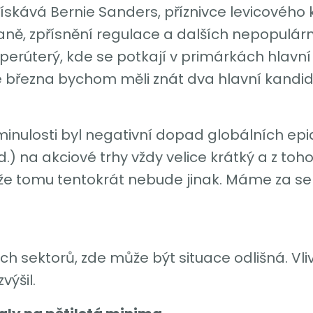
skává Bernie Sanders, příznivce levicového k
ně, zpřísnění regulace a dalších nepopulár
 superúterý, kde se potkají v primárkách hlavn
března bychom měli znát dva hlavní kandidá
V minulosti byl negativní dopad globálních ep
) na akciové trhy vždy velice krátký a z toho
 že tomu tentokrát nebude jinak. Máme za se
h sektorů, zde může být situace odlišná. Vl
výšil.