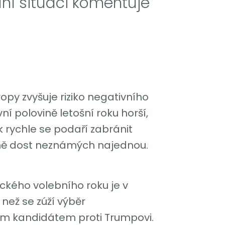
lní situaci komentuje
ropy zvyšuje riziko negativního
 polovině letošní roku horší,
k rychle se podaří zabránit
ěrně dost neznámých najednou.
ického volebního roku je v
než se zúží výběr
ým kandidátem proti Trumpovi.