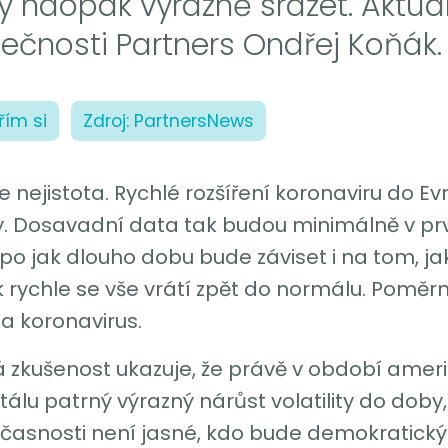
hy naopak výrazně srážet. Aktuá
ečnosti Partners Ondřej Koňák.
řím si
Zdroj: PartnersNews
e nejistota. Rychlé rozšíření koronaviru do Ev
. Dosavadní data tak budou minimálně v první
 po jak dlouho dobu bude záviset i na tom, ja
jak rychle se vše vrátí zpět do normálu. Pom
a koronavirus.
ká zkušenost ukazuje, že právě v období amer
lu patrný výrazný nárůst volatility do doby, 
učasnosti není jasné, kdo bude demokratick