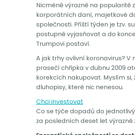
Nicméně výrazně na popularitě zí
korporátních daní, majetkové da
společnosti. Příští týden je tzv.
postupně vyjasňovat a do konce 
Trumpovi postaví.
A jak trhy ovlivní koronavirus? 
prasečí chřipka v dubnu 2009 atd.
korekcích nakupovat. Myslím si,
dluhopisy, které nic nenesou.
Chci investovat
Co se týče dopadů do jednotlivýc
za posledních deset let výrazně z