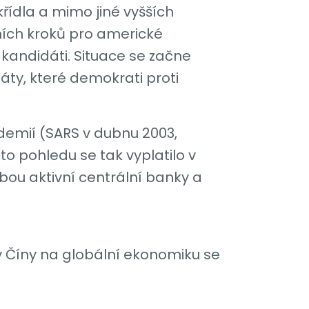
řídla a mimo jiné vyšších
ních kroků pro americké
í kandidáti. Situace se začne
ty, které demokrati proti
idemií (SARS v dubnu 2003,
to pohledu se tak vyplatilo v
bou aktivní centrální banky a
iv Číny na globální ekonomiku se