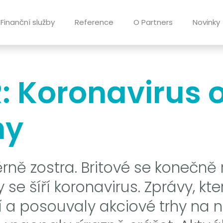
Finanční služby
Reference
O Partners
Novinky
Koronavirus ov
hy
rně zostra. Britové se konečně 
 se šíří koronavirus. Zprávy, kt
í a posouvaly akciové trhy na