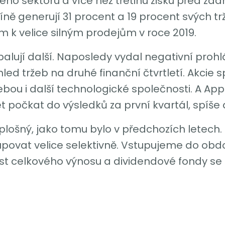
o sektoru a více než třetinu zisku před zda
ně generují 31 procent a 19 procent svých t
em k velice silným prodejům v roce 2019.
ují další. Naposledy vydal negativní prohláš
ed tržeb na druhé finanční čtvrtletí. Akcie
ebou i další technologické společnosti. A App
t počkat do výsledků za první kvartál, spíše 
 plošný, jako tomu bylo v předchozích letech
povat velice selektivně. Vstupujeme do obd
st celkového výnosu a dividendové fondy se 