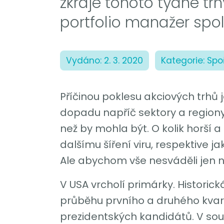
zkraje tohoto týdne tr
portfolio manažer spol
Vydáno: 2. 3. 2020
Kategorie: Spo
Příčinou poklesu akciových trhů j
dopadu napříč sektory a regiony
než by mohla být. O kolik horší a
dalšímu šíření viru, respektive 
Ale abychom vše nesváděli jen n
V USA vrcholí primárky. Historic
průběhu prvního a druhého kvartá
prezidentských kandidátů. V so