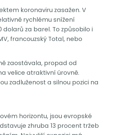
fektem koronaviru zasažen. V
elativně rychlému snížení
dolarů za barel. To způsobilo i
MV, francouzský Total, nebo
ně zaostávala, propad od
 velice atraktivní úrovně.
ou zadluženost a silnou pozici na
sovém horizontu, jsou evropské
edstavuje zhruba 13 procent tržeb