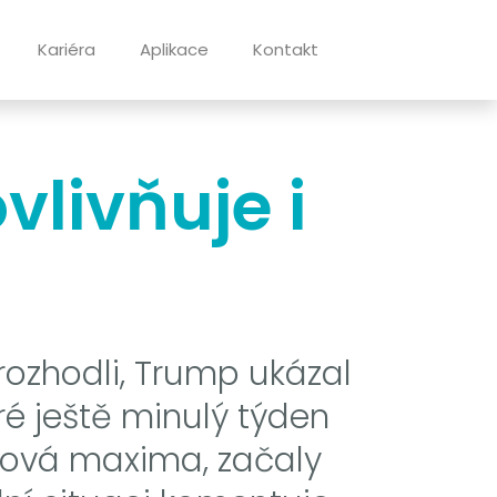
Kariéra
Aplikace
Kontakt
livňuje i
rozhodli, Trump ukázal
eré ještě minulý týden
 nová maxima, začaly